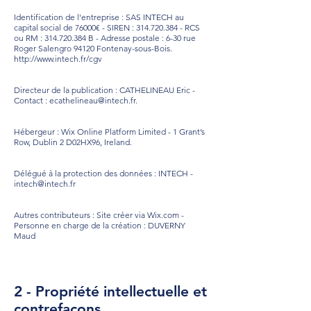
Identification de l'entreprise : SAS INTECH au
capital social de 76000€ - SIREN :
314.720.384
- RCS
ou RM :
314.720.384
B - Adresse postale : 6-30 rue
Roger Salengro 94120 Fontenay-sous-Bois.
http://www.intech.fr/cgv
Directeur de la publication : CATHELINEAU Eric -
Contact :
ecathelineau@intech.fr
.
Hébergeur : Wix Online Platform Limited - 1 Grant’s
Row, Dublin 2 D02HX96, Ireland.
Délégué à la protection des données : INTECH -
intech@intech.fr
Autres contributeurs : Site créer via Wix.com -
Personne en charge de la création : DUVERNY
Maud
2 - Propriété intellectuelle et
contrefaçons.