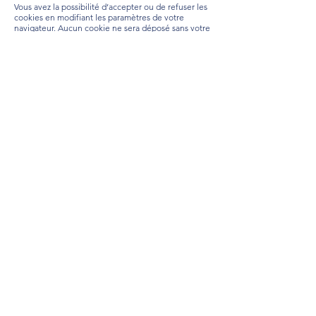
Vous avez la possibilité d’accepter ou de refuser les
cookies en modifiant les paramètres de votre
navigateur. Aucun cookie ne sera déposé sans votre
consentement.
Les cookies sont enregistrés pour une durée
maximale de 12 mois.
Pour plus d'informations sur la façon dont nous
faisons usage des cookies, lisez notre
Politique de
Confidentialité
.
6 - Droit applicable et
attribution de juridiction.
Tout litige en relation avec l’utilisation du
site
http://www.intech.fr
est soumis au droit français.
En dehors des cas où la loi ne le permet pas, il est
fait attribution exclusive de juridiction aux tribunaux
compétents de Créteil.