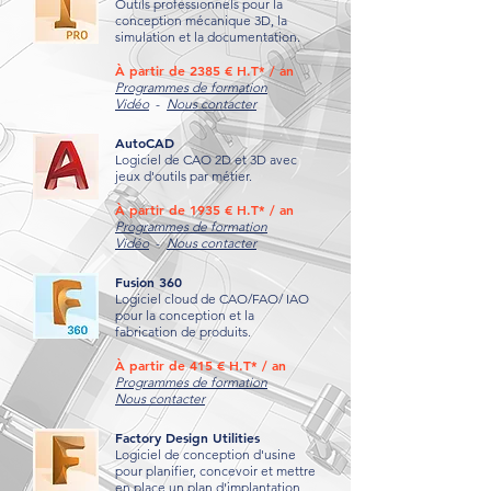
Outils professionnels pour la
conception mécanique 3D, la
simulation et la documentation.
À partir de 2385 € H.T* / an
Programmes de formation
Vidéo
-
Nous contacter
AutoCAD
Logiciel de CAO 2D et 3D avec
jeux d'outils par métier.
À partir de 1935 € H.T* / an
Programmes de formation
Vidéo
-
Nous contacter
Fusion 360
Logiciel cloud de CAO/FAO/ IAO
pour la conception et la
fabrication de produits.
À partir de 415 € H.T* / an
Programmes de formation
Nous contacter
Factory Design Utilities
Logiciel de conception d'usine
pour planifier, concevoir et mettre
en place un plan d'implantation