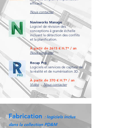
efficace.
Nous contacter
Navisworks Manage
Logiciel de révision des
conceptions à grande échelle
incluant la détection des conflits
et la planification.
À partir de 2615 € H.T* / an
Nous contacter
Recap Pro
Logiciels et services de capture de
la réalité et de numérisation 3D.
À partir de 370 € H.T* / an
Vidéo
-
Nous contacter
Fabrication
: logiciels inclus
dans la collection PD&M