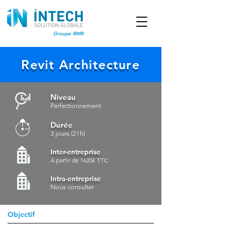
Groupe RMR
Revit Architecture
Niveau
Perfectionnement
Durée
3 jours (21h)
Inter-entreprise
À partir de 1620€ TTC
Intra-entreprise
Nous consulter
Objectif