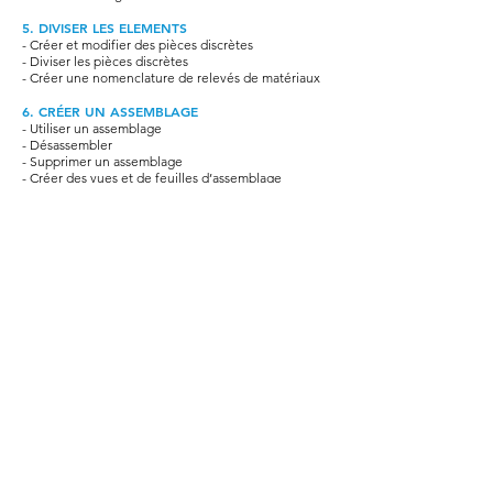
5. DIVISER LES ELEMENTS
- Créer et modifier des pièces discrètes
- Diviser les pièces discrètes
- Créer une nomenclature de relevés de matériaux
6. CRÉER UN ASSEMBLAGE
- Utiliser un assemblage
- Désassembler
- Supprimer un assemblage
- Créer des vues et de feuilles d’assemblage
7. GÉNÉRER UNE SURFACE TOPOGRAPHIQUE
- Définir le point de base projet et point
topographique
- Maîtriser l’orientation du nord géographique
- Définir l’emplacement du projet
- Concevoir des terre-pleins
- Présenter les différentes méthodes d’obtention de
surfaces topographique
- Créer de sous-région
- Placer des composants de site et parkings
Télécharger le programme